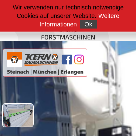
weiter zu:
Wir verwenden nur technisch notwendige
BAUMASCHINEN
Cookies auf unserer Website.
Weitere
weiter zu:
FAHRZEUGBAU
Informationen
Ok
weiter zu:
FORSTMASCHINEN