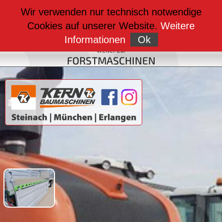
weiter zu:
Wir verwenden nur technisch notwendige
BAUMASCHINEN
Cookies auf unserer Website.
Weitere
weiter zu:
FAHRZEUGBAU
Informationen
Ok
weiter zu:
FORSTMASCHINEN