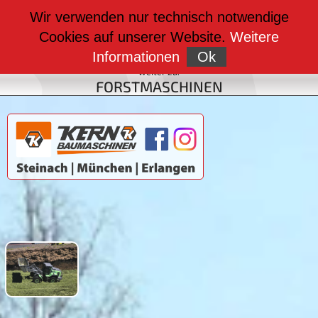
weiter zu:
Wir verwenden nur technisch notwendige
BAUMASCHINEN
Cookies auf unserer Website.
Weitere
weiter zu:
FAHRZEUGBAU
Informationen
Ok
weiter zu:
FORSTMASCHINEN