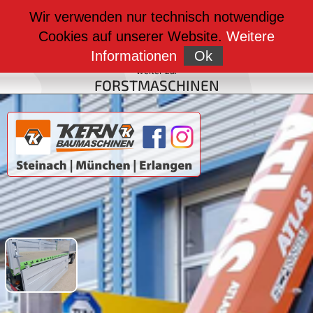
weiter zu:
Wir verwenden nur technisch notwendige
BAUMASCHINEN
Cookies auf unserer Website.
Weitere
weiter zu:
FAHRZEUGBAU
Informationen
Ok
weiter zu:
FORSTMASCHINEN