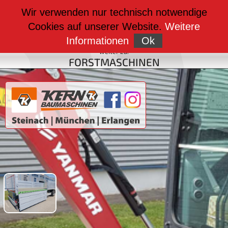
weiter zu:
Wir verwenden nur technisch notwendige
BAUMASCHINEN
Cookies auf unserer Website.
Weitere
weiter zu:
FAHRZEUGBAU
Informationen
Ok
weiter zu:
FORSTMASCHINEN