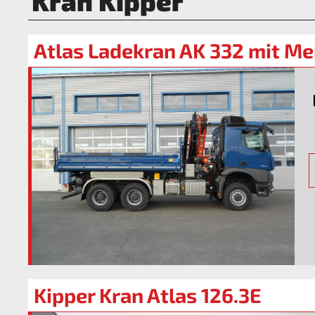
Kran Kipper
Atlas Ladekran AK 332 mit Mei
Kipper Kran Atlas 126.3E