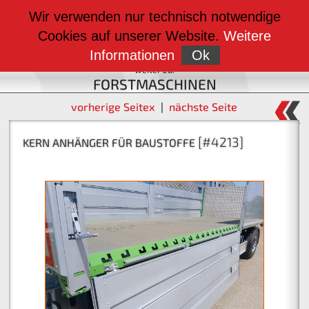
weiter zu:
Wir verwenden nur technisch notwendige
BAUMASCHINEN
Cookies auf unserer Website.
Weitere
weiter zu:
FAHRZEUGBAU
Informationen
Ok
weiter zu:
FORSTMASCHINEN
vorherige Seitex
|
nächste Seite
[#4217]
[#4213]
KERN ANHÄNGER FÜR BAUSTOFFE
KERN RADLADERBOX MIT KLAPPE