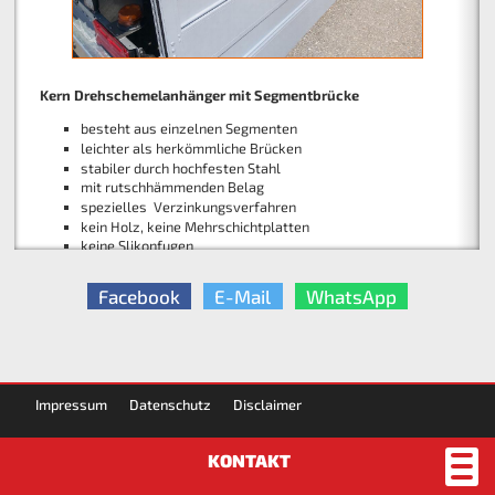
Kern Radladerbox
Kern Drehschemelanhänger mit Segmentbrücke
besteht aus einzelnen Segmenten
mit Frontklappe
leichter als herkömmliche Brücken
Breite 2480 mm
stabiler durch hochfesten Stahl
Länge 2000 mm
mit rutschhämmenden Belag
Höhe 900 mm
spezielles Verzinkungsverfahren
kein Holz, keine Mehrschichtplatten
keine Slikonfugen
Facebook
E-Mail
WhatsApp
Impressum
Datenschutz
Disclaimer