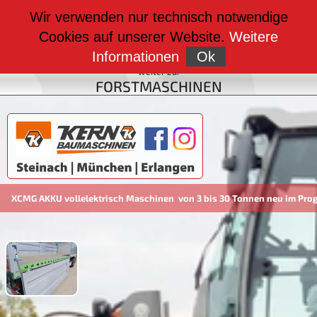
weiter zu:
Wir verwenden nur technisch notwendige
BAUMASCHINEN
Cookies auf unserer Website.
Weitere
weiter zu:
FAHRZEUGBAU
Informationen
Ok
weiter zu:
FORSTMASCHINEN
G AKKU vollelektrisch Maschinen von 3 bis 30 Tonnen neu im Program