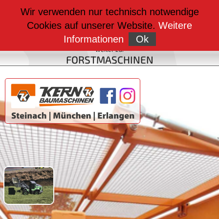
weiter zu:
Wir verwenden nur technisch notwendige
BAUMASCHINEN
Cookies auf unserer Website.
Weitere
weiter zu:
FAHRZEUGBAU
Informationen
Ok
weiter zu:
FORSTMASCHINEN